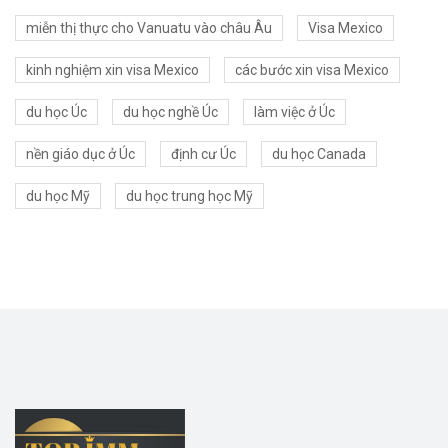
miễn thị thực cho Vanuatu vào châu Âu
Visa Mexico
kinh nghiệm xin visa Mexico
các bước xin visa Mexico
du học Úc
du học nghề Úc
làm việc ở Úc
nền giáo dục ở Úc
định cư Úc
du học Canada
du học Mỹ
du học trung học Mỹ