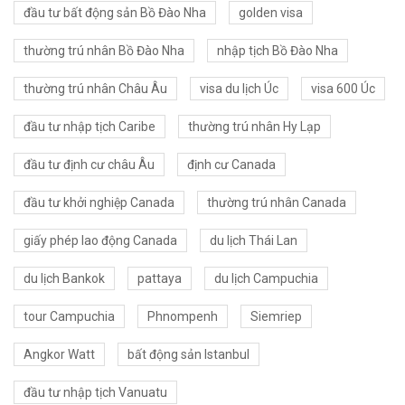
đầu tư bất động sản Bồ Đào Nha
golden visa
thường trú nhân Bồ Đào Nha
nhập tịch Bồ Đào Nha
thường trú nhân Châu Âu
visa du lịch Úc
visa 600 Úc
đầu tư nhập tịch Caribe
thường trú nhân Hy Lạp
đầu tư định cư châu Âu
định cư Canada
đầu tư khởi nghiệp Canada
thường trú nhân Canada
giấy phép lao động Canada
du lịch Thái Lan
du lịch Bankok
pattaya
du lịch Campuchia
tour Campuchia
Phnompenh
Siemriep
Angkor Watt
bất động sản Istanbul
đầu tư nhập tịch Vanuatu