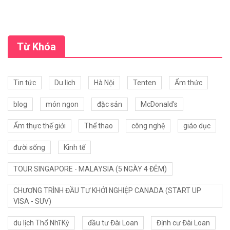
Từ Khóa
Tin tức
Du lịch
Hà Nội
Tenten
Ẩm thức
blog
món ngon
đặc sản
McDonald's
Ẩm thực thế giới
Thể thao
công nghệ
giáo dục
đười sống
Kinh tế
TOUR SINGAPORE - MALAYSIA (5 NGÀY 4 ĐÊM)
CHƯƠNG TRÌNH ĐẦU TƯ KHỞI NGHIỆP CANADA (START UP
VISA - SUV)
du lịch Thổ Nhĩ Kỳ
đầu tư Đài Loan
Định cư Đài Loan