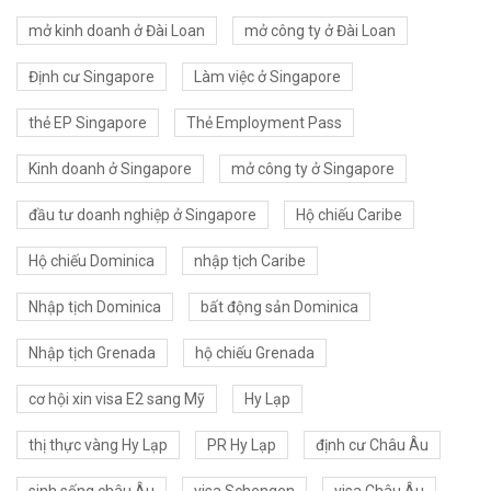
mở kinh doanh ở Đài Loan
mở công ty ở Đài Loan
Định cư Singapore
Làm việc ở Singapore
thẻ EP Singapore
Thẻ Employment Pass
Kinh doanh ở Singapore
mở công ty ở Singapore
đầu tư doanh nghiệp ở Singapore
Hộ chiếu Caribe
Hộ chiếu Dominica
nhập tịch Caribe
Nhập tịch Dominica
bất động sản Dominica
Nhập tịch Grenada
hộ chiếu Grenada
cơ hội xin visa E2 sang Mỹ
Hy Lạp
thị thực vàng Hy Lạp
PR Hy Lạp
định cư Châu Âu
sinh sống châu Âu
visa Schengen
visa Châu Âu