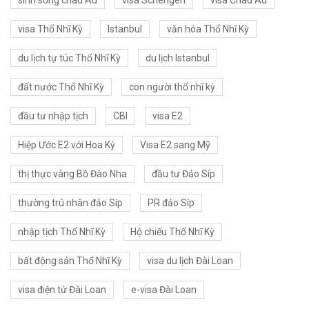
visa Thổ Nhĩ Kỳ
Istanbul
văn hóa Thổ Nhĩ Kỳ
du lịch tự túc Thổ Nhĩ Kỳ
du lịch Istanbul
đất nước Thổ Nhĩ Kỳ
con người thổ nhĩ kỳ
đầu tư nhập tịch
CBI
visa E2
Hiệp Ước E2 với Hoa Kỳ
Visa E2 sang Mỹ
thị thực vàng Bồ Đào Nha
đầu tư Đảo Síp
thường trú nhân đảo Síp
PR đảo Síp
nhập tịch Thổ Nhĩ Kỳ
Hộ chiếu Thổ Nhĩ Kỳ
bất động sản Thổ Nhĩ Kỳ
visa du lịch Đài Loan
visa điện tử Đài Loan
e-visa Đài Loan