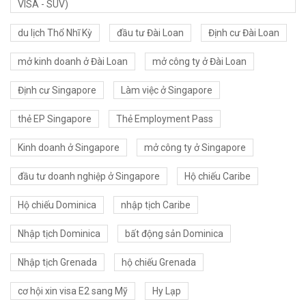
VISA - SUV)
du lịch Thổ Nhĩ Kỳ
đầu tư Đài Loan
Định cư Đài Loan
mở kinh doanh ở Đài Loan
mở công ty ở Đài Loan
Định cư Singapore
Làm việc ở Singapore
thẻ EP Singapore
Thẻ Employment Pass
Kinh doanh ở Singapore
mở công ty ở Singapore
đầu tư doanh nghiệp ở Singapore
Hộ chiếu Caribe
Hộ chiếu Dominica
nhập tịch Caribe
Nhập tịch Dominica
bất động sản Dominica
Nhập tịch Grenada
hộ chiếu Grenada
cơ hội xin visa E2 sang Mỹ
Hy Lạp