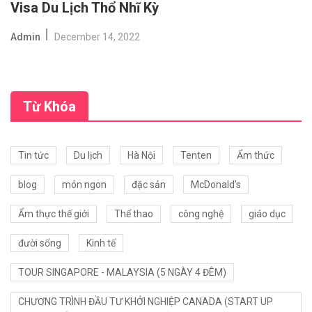
Visa Du Lịch Thổ Nhĩ Kỳ
Admin
December 14, 2022
Từ Khóa
Tin tức
Du lịch
Hà Nội
Tenten
Ẩm thức
blog
món ngon
đặc sản
McDonald's
Ẩm thực thế giới
Thể thao
công nghệ
giáo dục
đười sống
Kinh tế
TOUR SINGAPORE - MALAYSIA (5 NGÀY 4 ĐÊM)
CHƯƠNG TRÌNH ĐẦU TƯ KHỞI NGHIỆP CANADA (START UP