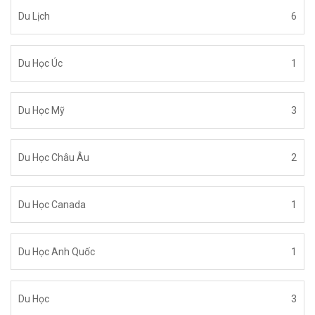
Du Lịch
6
Du Học Úc
1
Du Học Mỹ
3
Du Học Châu Âu
2
Du Học Canada
1
Du Học Anh Quốc
1
Du Học
3