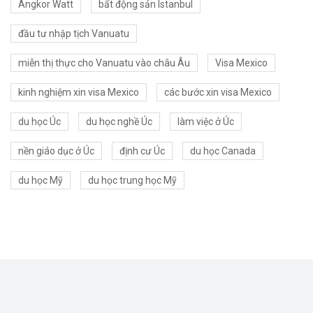
Angkor Watt
bất động sản Istanbul
đầu tư nhập tịch Vanuatu
miễn thị thực cho Vanuatu vào châu Âu
Visa Mexico
kinh nghiệm xin visa Mexico
các bước xin visa Mexico
du học Úc
du học nghề Úc
làm việc ở Úc
nền giáo dục ở Úc
định cư Úc
du học Canada
du học Mỹ
du học trung học Mỹ