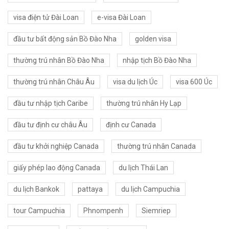
visa điện tử Đài Loan
e-visa Đài Loan
đầu tư bất động sản Bồ Đào Nha
golden visa
thường trú nhân Bồ Đào Nha
nhập tịch Bồ Đào Nha
thường trú nhân Châu Âu
visa du lịch Úc
visa 600 Úc
đầu tư nhập tịch Caribe
thường trú nhân Hy Lạp
đầu tư định cư châu Âu
định cư Canada
đầu tư khởi nghiệp Canada
thường trú nhân Canada
giấy phép lao động Canada
du lịch Thái Lan
du lịch Bankok
pattaya
du lịch Campuchia
tour Campuchia
Phnompenh
Siemriep