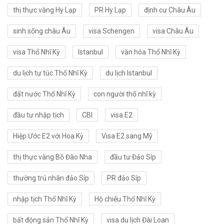
thị thực vàng Hy Lạp
PR Hy Lạp
định cư Châu Âu
sinh sống châu Âu
visa Schengen
visa Châu Âu
visa Thổ Nhĩ Kỳ
Istanbul
văn hóa Thổ Nhĩ Kỳ
du lịch tự túc Thổ Nhĩ Kỳ
du lịch Istanbul
đất nước Thổ Nhĩ Kỳ
con người thổ nhĩ kỳ
đầu tư nhập tịch
CBI
visa E2
Hiệp Ước E2 với Hoa Kỳ
Visa E2 sang Mỹ
thị thực vàng Bồ Đào Nha
đầu tư Đảo Síp
thường trú nhân đảo Síp
PR đảo Síp
nhập tịch Thổ Nhĩ Kỳ
Hộ chiếu Thổ Nhĩ Kỳ
bất động sản Thổ Nhĩ Kỳ
visa du lịch Đài Loan