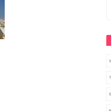
V
T
N