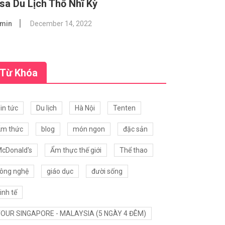
sa Du Lịch Thổ Nhĩ Kỳ
min
December 14, 2022
Từ Khóa
in tức
Du lịch
Hà Nội
Tenten
m thức
blog
món ngon
đặc sản
cDonald's
Ẩm thực thế giới
Thể thao
ông nghệ
giáo dục
đười sống
inh tế
OUR SINGAPORE - MALAYSIA (5 NGÀY 4 ĐÊM)