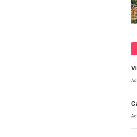
V
Ad
C
Ad