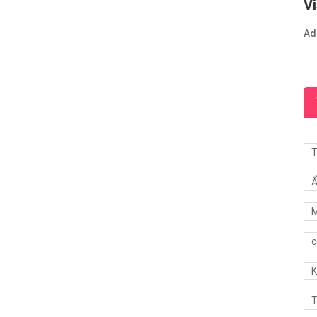
Vi
Ad
T
Ẩ
M
c
K
T