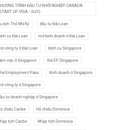
HƯƠNG TRÌNH ĐẦU TƯ KHỞI NGHIỆP CANADA
START UP VISA - SUV)
u lịch Thổ Nhĩ Kỳ
đầu tư Đài Loan
ịnh cư Đài Loan
mở kinh doanh ở Đài Loan
ở công ty ở Đài Loan
Định cư Singapore
àm việc ở Singapore
thẻ EP Singapore
hẻ Employment Pass
Kinh doanh ở Singapore
ở công ty ở Singapore
ầu tư doanh nghiệp ở Singapore
ộ chiếu Caribe
Hộ chiếu Dominica
hập tịch Caribe
Nhập tịch Dominica