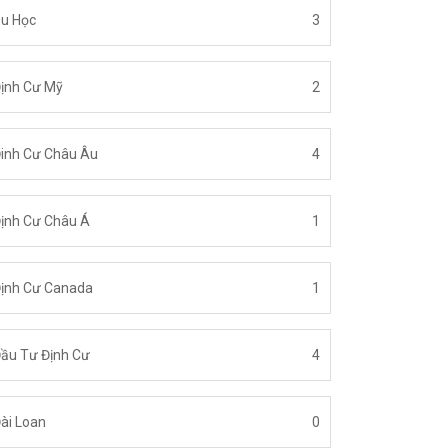
u Học
3
ịnh Cư Mỹ
2
inh Cư Châu Âu
4
ịnh Cư Châu Á
1
ịnh Cư Canada
1
ầu Tư Định Cư
4
ài Loan
0