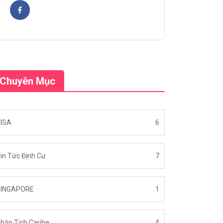
Chuyên Mục
ISA
6
in Tức Định Cư
7
SINGAPORE
1
hập Tịch Caribe
4