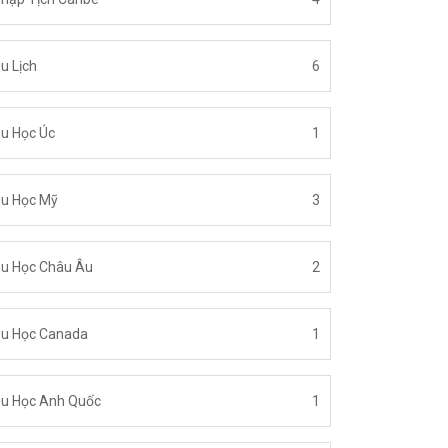
u Lịch
6
u Học Úc
1
u Học Mỹ
3
u Học Châu Âu
2
u Học Canada
1
u Học Anh Quốc
1