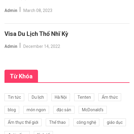
Admin
March 08, 2023
Visa Du Lịch Thổ Nhĩ Kỳ
Admin
December 14, 2022
Từ Khóa
Tin tức
Du lịch
Hà Nội
Tenten
Ẩm thức
blog
món ngon
đặc sản
McDonald's
Ẩm thực thế giới
Thể thao
công nghệ
giáo dục