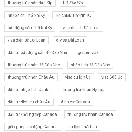
thường trú nhân đảo Síp
PR đảo Síp
nhập tịch Thổ Nhĩ Kỳ
Hộ chiếu Thổ Nhĩ Kỳ
bất động sản Thổ Nhĩ Kỳ
visa du lịch Đài Loan
visa điện tử Đài Loan
e-visa Đài Loan
đầu tư bất động sản Bồ Đào Nha
golden visa
thường trú nhân Bồ Đào Nha
nhập tịch Bồ Đào Nha
thường trú nhân Châu Âu
visa du lịch Úc
visa 600 Úc
đầu tư nhập tịch Caribe
thường trú nhân Hy Lạp
đầu tư định cư châu Âu
định cư Canada
đầu tư khởi nghiệp Canada
thường trú nhân Canada
giấy phép lao động Canada
du lịch Thái Lan