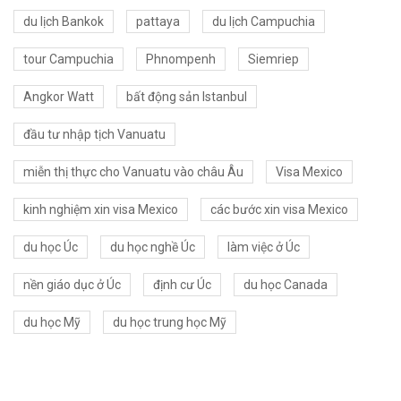
du lịch Bankok
pattaya
du lịch Campuchia
tour Campuchia
Phnompenh
Siemriep
Angkor Watt
bất động sản Istanbul
đầu tư nhập tịch Vanuatu
miễn thị thực cho Vanuatu vào châu Âu
Visa Mexico
kinh nghiệm xin visa Mexico
các bước xin visa Mexico
du học Úc
du học nghề Úc
làm việc ở Úc
nền giáo dục ở Úc
định cư Úc
du học Canada
du học Mỹ
du học trung học Mỹ