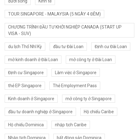
đười sống
Kinh tế
TOUR SINGAPORE - MALAYSIA (5 NGÀY 4 ĐÊM)
CHƯƠNG TRÌNH ĐẦU TƯ KHỞI NGHIỆP CANADA (START UP
VISA - SUV)
du lịch Thổ Nhĩ Kỳ
đầu tư Đài Loan
Định cư Đài Loan
mở kinh doanh ở Đài Loan
mở công ty ở Đài Loan
Định cư Singapore
Làm việc ở Singapore
thẻ EP Singapore
Thẻ Employment Pass
Kinh doanh ở Singapore
mở công ty ở Singapore
đầu tư doanh nghiệp ở Singapore
Hộ chiếu Caribe
Hộ chiếu Dominica
nhập tịch Caribe
Nhập tịch Dominica
bất động sản Dominica