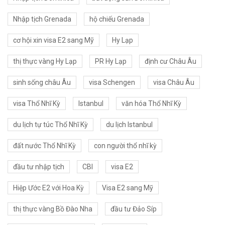
Nhập tịch Grenada
hộ chiếu Grenada
cơ hội xin visa E2 sang Mỹ
Hy Lạp
thị thực vàng Hy Lạp
PR Hy Lạp
định cư Châu Âu
sinh sống châu Âu
visa Schengen
visa Châu Âu
visa Thổ Nhĩ Kỳ
Istanbul
văn hóa Thổ Nhĩ Kỳ
du lịch tự túc Thổ Nhĩ Kỳ
du lịch Istanbul
đất nước Thổ Nhĩ Kỳ
con người thổ nhĩ kỳ
đầu tư nhập tịch
CBI
visa E2
Hiệp Ước E2 với Hoa Kỳ
Visa E2 sang Mỹ
thị thực vàng Bồ Đào Nha
đầu tư Đảo Síp