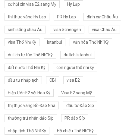
cơ hội xin visa E2 sang Mỹ
Hy Lạp
thị thực vàng Hy Lạp
PR Hy Lạp
định cư Châu Âu
sinh sống châu Âu
visa Schengen
visa Châu Âu
visa Thổ Nhĩ Kỳ
Istanbul
văn hóa Thổ Nhĩ Kỳ
du lịch tự túc Thổ Nhĩ Kỳ
du lịch Istanbul
đất nước Thổ Nhĩ Kỳ
con người thổ nhĩ kỳ
đầu tư nhập tịch
CBI
visa E2
Hiệp Ước E2 với Hoa Kỳ
Visa E2 sang Mỹ
thị thực vàng Bồ Đào Nha
đầu tư Đảo Síp
thường trú nhân đảo Síp
PR đảo Síp
nhập tịch Thổ Nhĩ Kỳ
Hộ chiếu Thổ Nhĩ Kỳ