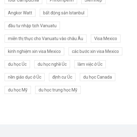
tour Campuchia
Phnompenh
Siemriep
Angkor Watt
bất động sản Istanbul
đầu tư nhập tịch Vanuatu
miễn thị thực cho Vanuatu vào châu Âu
Visa Mexico
kinh nghiệm xin visa Mexico
các bước xin visa Mexico
du học Úc
du học nghề Úc
làm việc ở Úc
nền giáo dục ở Úc
định cư Úc
du học Canada
du học Mỹ
du học trung học Mỹ