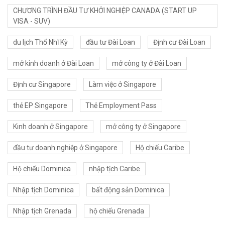
CHƯƠNG TRÌNH ĐẦU TƯ KHỞI NGHIỆP CANADA (START UP
VISA - SUV)
du lịch Thổ Nhĩ Kỳ
đầu tư Đài Loan
Định cư Đài Loan
mở kinh doanh ở Đài Loan
mở công ty ở Đài Loan
Định cư Singapore
Làm việc ở Singapore
thẻ EP Singapore
Thẻ Employment Pass
Kinh doanh ở Singapore
mở công ty ở Singapore
đầu tư doanh nghiệp ở Singapore
Hộ chiếu Caribe
Hộ chiếu Dominica
nhập tịch Caribe
Nhập tịch Dominica
bất động sản Dominica
Nhập tịch Grenada
hộ chiếu Grenada