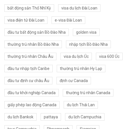
bất động sản Thổ Nhĩ Kỳ
visa du lịch Đài Loan
visa điện tử Đài Loan
e-visa Đài Loan
đầu tư bất động sản Bồ Đào Nha
golden visa
thường trú nhân Bồ Đào Nha
nhập tịch Bồ Đào Nha
thường trú nhân Châu Âu
visa du lịch Úc
visa 600 Úc
đầu tư nhập tịch Caribe
thường trú nhân Hy Lạp
đầu tư định cư châu Âu
định cư Canada
đầu tư khởi nghiệp Canada
thường trú nhân Canada
giấy phép lao động Canada
du lịch Thái Lan
du lịch Bankok
pattaya
du lịch Campuchia