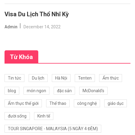
Visa Du Lịch Thổ Nhĩ Kỳ
Admin
December 14, 2022
Từ Khóa
Tin tức
Du lịch
Hà Nội
Tenten
Ẩm thức
blog
món ngon
đặc sản
McDonald's
Ẩm thực thế giới
Thể thao
công nghệ
giáo dục
đười sống
Kinh tế
TOUR SINGAPORE - MALAYSIA (5 NGÀY 4 ĐÊM)