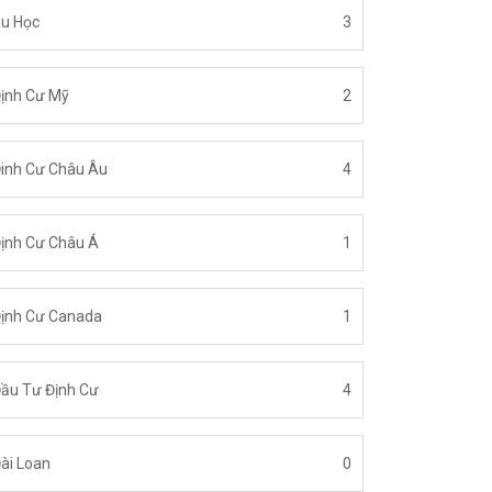
u Học
3
ịnh Cư Mỹ
2
inh Cư Châu Âu
4
ịnh Cư Châu Á
1
ịnh Cư Canada
1
ầu Tư Định Cư
4
ài Loan
0