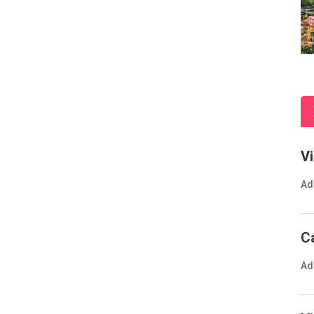
V
Ad
C
Ad