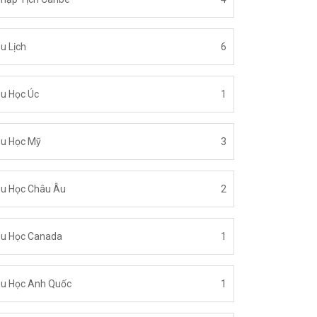
u Lịch
6
u Học Úc
1
u Học Mỹ
3
u Học Châu Âu
2
u Học Canada
1
u Học Anh Quốc
1