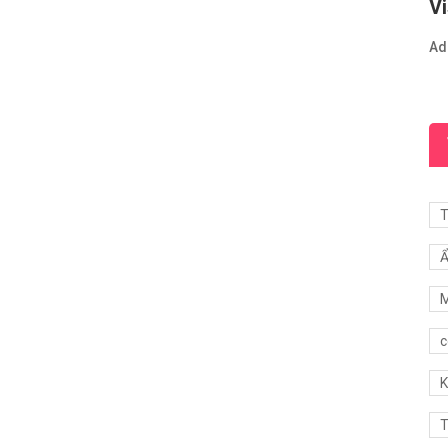
Vi
Ad
T
Ẩ
M
c
K
T