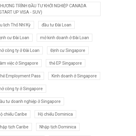
HƯƠNG TRÌNH ĐẦU TƯ KHỞI NGHIỆP CANADA
START UP VISA - SUV)
u lịch Thổ Nhĩ Kỳ
đầu tư Đài Loan
ịnh cư Đài Loan
mở kinh doanh ở Đài Loan
ở công ty ở Đài Loan
Định cư Singapore
àm việc ở Singapore
thẻ EP Singapore
hẻ Employment Pass
Kinh doanh ở Singapore
ở công ty ở Singapore
ầu tư doanh nghiệp ở Singapore
ộ chiếu Caribe
Hộ chiếu Dominica
hập tịch Caribe
Nhập tịch Dominica