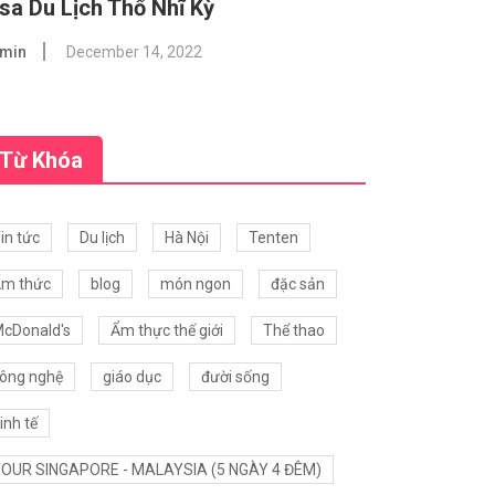
sa Du Lịch Thổ Nhĩ Kỳ
min
December 14, 2022
Từ Khóa
in tức
Du lịch
Hà Nội
Tenten
m thức
blog
món ngon
đặc sản
cDonald's
Ẩm thực thế giới
Thể thao
ông nghệ
giáo dục
đười sống
inh tế
OUR SINGAPORE - MALAYSIA (5 NGÀY 4 ĐÊM)