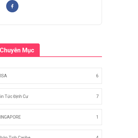
Chuyên Mục
ISA
6
in Tức Định Cư
7
SINGAPORE
1
hập Tịch Caribe
4