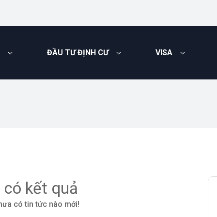
ĐẦU TƯ ĐỊNH CƯ
VISA
 có kết quả
hưa có tin tức nào mới!