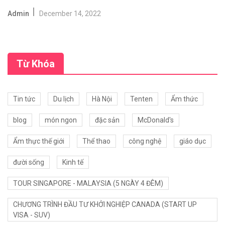
Admin
December 14, 2022
Từ Khóa
Tin tức
Du lịch
Hà Nội
Tenten
Ẩm thức
blog
món ngon
đặc sản
McDonald's
Ẩm thực thế giới
Thể thao
công nghệ
giáo dục
đười sống
Kinh tế
TOUR SINGAPORE - MALAYSIA (5 NGÀY 4 ĐÊM)
CHƯƠNG TRÌNH ĐẦU TƯ KHỞI NGHIỆP CANADA (START UP
VISA - SUV)