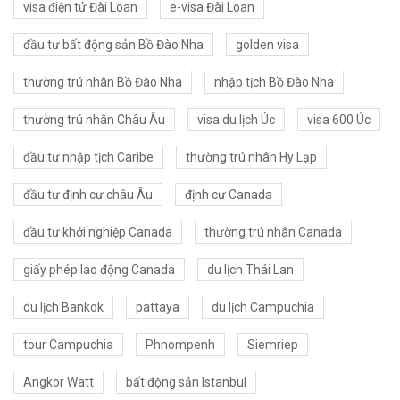
visa điện tử Đài Loan
e-visa Đài Loan
đầu tư bất động sản Bồ Đào Nha
golden visa
thường trú nhân Bồ Đào Nha
nhập tịch Bồ Đào Nha
thường trú nhân Châu Âu
visa du lịch Úc
visa 600 Úc
đầu tư nhập tịch Caribe
thường trú nhân Hy Lạp
đầu tư định cư châu Âu
định cư Canada
đầu tư khởi nghiệp Canada
thường trú nhân Canada
giấy phép lao động Canada
du lịch Thái Lan
du lịch Bankok
pattaya
du lịch Campuchia
tour Campuchia
Phnompenh
Siemriep
Angkor Watt
bất động sản Istanbul