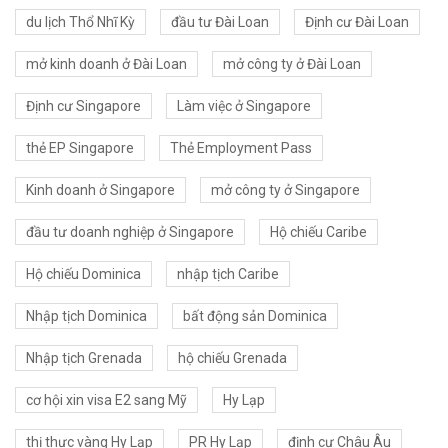
du lịch Thổ Nhĩ Kỳ
đầu tư Đài Loan
Định cư Đài Loan
mở kinh doanh ở Đài Loan
mở công ty ở Đài Loan
Định cư Singapore
Làm việc ở Singapore
thẻ EP Singapore
Thẻ Employment Pass
Kinh doanh ở Singapore
mở công ty ở Singapore
đầu tư doanh nghiệp ở Singapore
Hộ chiếu Caribe
Hộ chiếu Dominica
nhập tịch Caribe
Nhập tịch Dominica
bất động sản Dominica
Nhập tịch Grenada
hộ chiếu Grenada
cơ hội xin visa E2 sang Mỹ
Hy Lạp
thị thực vàng Hy Lạp
PR Hy Lạp
định cư Châu Âu