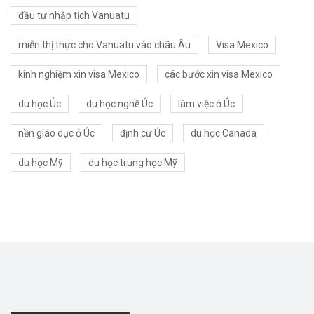
đầu tư nhập tịch Vanuatu
miễn thị thực cho Vanuatu vào châu Âu
Visa Mexico
kinh nghiệm xin visa Mexico
các bước xin visa Mexico
du học Úc
du học nghề Úc
làm việc ở Úc
nền giáo dục ở Úc
định cư Úc
du học Canada
du học Mỹ
du học trung học Mỹ