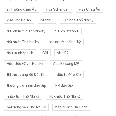
sinh sống châu Âu
visa Schengen
visa Châu Âu
visa Thổ Nhĩ Kỳ
Istanbul
văn hóa Thổ Nhĩ Kỳ
du lịch tự túc Thổ Nhĩ Kỳ
du lịch Istanbul
đất nước Thổ Nhĩ Kỳ
con người thổ nhĩ kỳ
đầu tư nhập tịch
CBI
visa E2
Hiệp Ước E2 với Hoa Kỳ
Visa E2 sang Mỹ
thị thực vàng Bồ Đào Nha
đầu tư Đảo Síp
thường trú nhân đảo Síp
PR đảo Síp
nhập tịch Thổ Nhĩ Kỳ
Hộ chiếu Thổ Nhĩ Kỳ
bất động sản Thổ Nhĩ Kỳ
visa du lịch Đài Loan